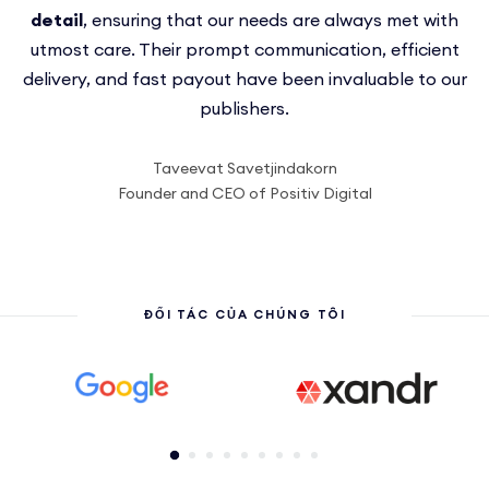
choose only the best for us
detail
, ensuring that our needs are always met with
collaboration.
We highly recommend optAd360 to any publisher
utmost care. Their prompt communication, efficient
I recommend optAd360 to
delivery, and fast payout have been invaluable to our
anyone seeking a reliable monetization partner!
seeking a top-notch partner.
publishers.
Taveevat Savetjindakorn
Founder and CEO of Positiv Digital
ĐỐI TÁC CỦA CHÚNG TÔI